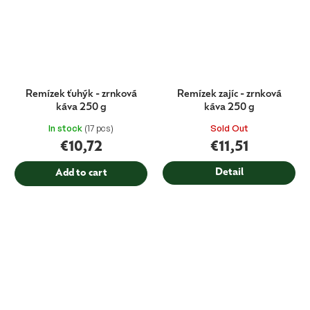
Remízek ťuhýk - zrnková
Remízek zajíc - zrnková
káva 250 g
káva 250 g
In stock
(17 pcs)
Sold Out
€10,72
€11,51
Detail
Add to cart