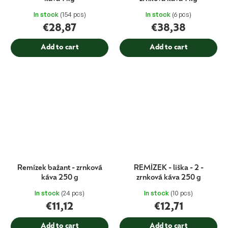
In stock
(154 pcs)
In stock
(6 pcs)
€28,87
€38,38
Add to cart
Add to cart
Remízek bažant - zrnková
REMÍZEK - liška - 2 -
káva 250 g
zrnková káva 250 g
In stock
(24 pcs)
In stock
(10 pcs)
€11,12
€12,71
Add to cart
Add to cart