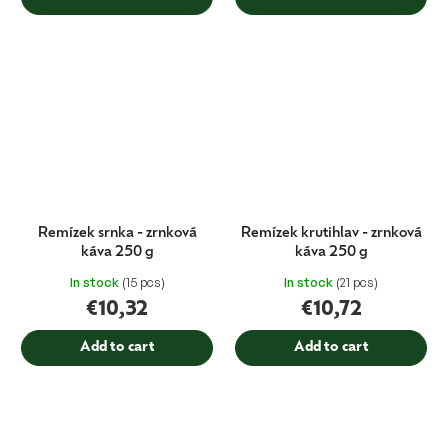
Remízek srnka - zrnková
Remízek krutihlav - zrnková
káva 250 g
káva 250 g
In stock
(15 pcs)
In stock
(21 pcs)
€10,32
€10,72
Add to cart
Add to cart