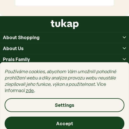
F
o
o
About Shopping
t
e
About Us
r
Prais Family
Používáme cookies, abychom Vám umožnili pohodlné
prohlížení webu a díky analýze provozu webu neustále
zlepšovali jeho funkce, výkon a použitelnost.
Více
informací
zde
.
Copyright 2026
tukap.cz
. All rights reserved.
Edit cookie settings
Created by Shoptet Premium
Settings
Accept