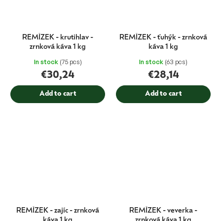
REMÍZEK - krutihlav -
REMÍZEK - ťuhýk - zrnková
zrnková káva 1 kg
káva 1 kg
In stock
(75 pcs)
In stock
(63 pcs)
€30,24
€28,14
Add to cart
Add to cart
REMÍZEK - zajíc - zrnková
REMÍZEK - veverka -
káva 1 kg
zrnková káva 1 kg