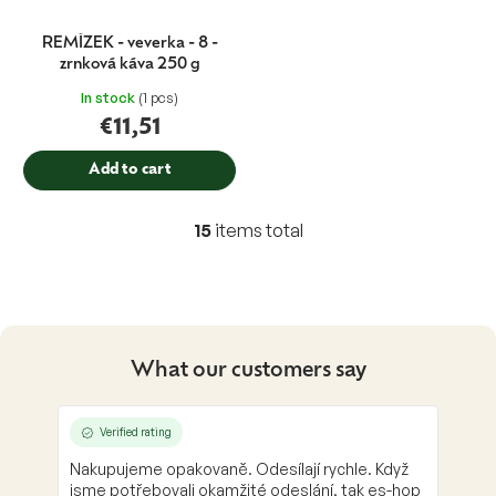
REMÍZEK - veverka - 8 -
zrnková káva 250 g
In stock
(1 pcs)
€11,51
Add to cart
15
items total
L
i
s
t
i
n
g
What our customers say
c
o
n
Verified rating
t
Nakupujeme opakovaně. Odesílají rychle. Když
r
jsme potřebovali okamžité odeslání, tak es-hop
o