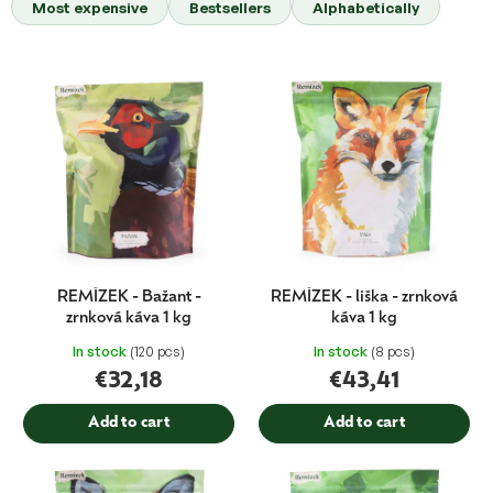
Most expensive
Bestsellers
Alphabetically
d
u
c
L
t
i
s
s
o
t
r
o
t
f
i
p
n
r
g
o
d
REMÍZEK - Bažant -
REMÍZEK - liška - zrnková
u
zrnková káva 1 kg
káva 1 kg
c
In stock
(120 pcs)
In stock
(8 pcs)
t
€32,18
€43,41
s
Add to cart
Add to cart