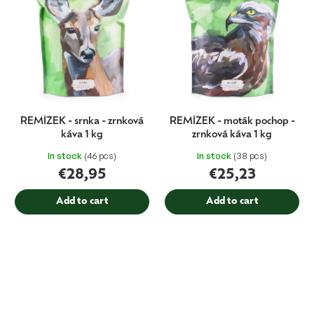
REMÍZEK - srnka - zrnková
REMÍZEK - moták pochop -
káva 1 kg
zrnková káva 1 kg
In stock
(46 pcs)
In stock
(38 pcs)
€28,95
€25,23
Add to cart
Add to cart