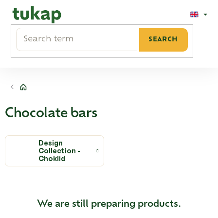
Skip
to
content
SEARCH
Home
Chocolate bars
Design
Collection -
Choklid
We are still preparing products.