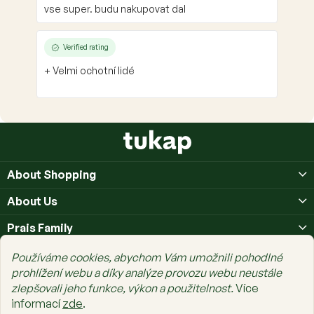
vse super. budu nakupovat dal
Verified rating
+ Velmi ochotní lidé
F
o
o
About Shopping
t
e
About Us
r
Prais Family
Používáme cookies, abychom Vám umožnili pohodlné
prohlížení webu a díky analýze provozu webu neustále
zlepšovali jeho funkce, výkon a použitelnost.
Více
informací
zde
.
Copyright 2026
tukap.cz
. All rights reserved.
Edit cookie settings