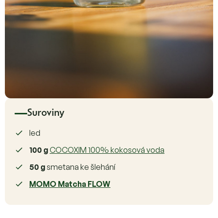
Suroviny
led
100 g
COCOXIM 100% kokosová voda
50 g
smetana ke šlehání
MOMO Matcha FLOW