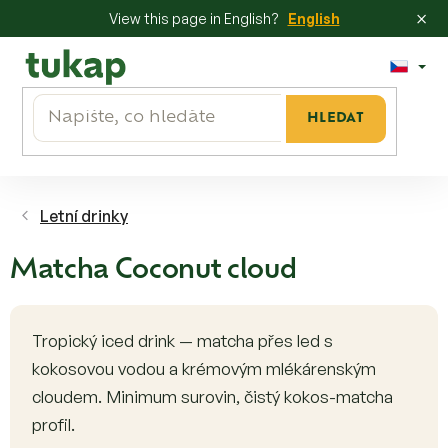
×
View this page in English?
English
Přejít
na
obsah
HLEDAT
Letní drinky
Matcha Coconut cloud
Tropický iced drink — matcha přes led s
kokosovou vodou a krémovým mlékárenským
cloudem. Minimum surovin, čistý kokos-matcha
profil.