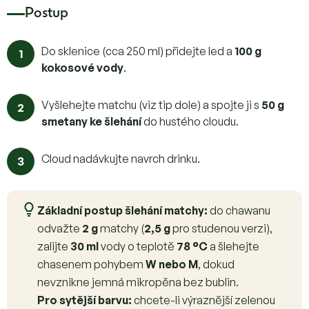
Postup
Do sklenice (cca 250 ml) přidejte led a
100 g
kokosové vody
.
Vyšlehejte matchu (viz tip dole) a spojte ji s
50 g
smetany ke šlehání
do hustého cloudu.
Cloud nadávkujte navrch drinku.
Základní postup šlehání matchy:
do chawanu
odvažte
2 g
matchy (
2,5 g
pro studenou verzi),
zalijte
30 ml
vody o teplotě
78 °C
a šlehejte
chasenem pohybem
W nebo M
, dokud
nevznikne jemná mikropěna bez bublin.
Pro sytější barvu:
chcete-li výraznější zelenou