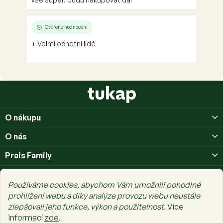
Ověřené hodnocení
+ Velmi ochotní lidé
Z
á
p
O nákupu
a
t
O nás
í
Prais Family
Používáme cookies, abychom Vám umožnili pohodlné
prohlížení webu a díky analýze provozu webu neustále
zlepšovali jeho funkce, výkon a použitelnost.
Více
Copyright 2026
tukap.cz
. Všechna práva vyhrazena.
Upravit nastavení
informací
zde
.
cookies