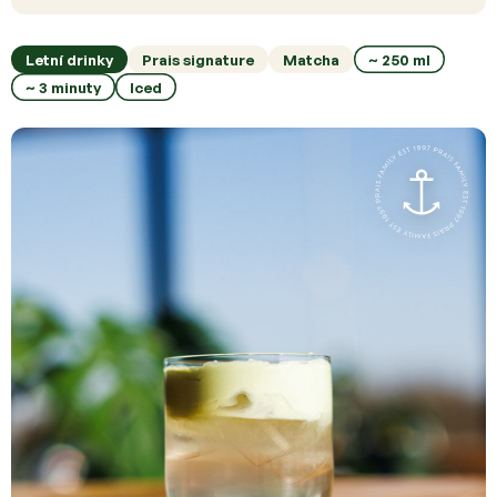
Letní drinky
Prais signature
Matcha
~ 250 ml
~ 3 minuty
Iced